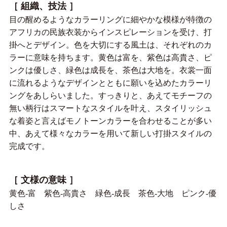
［ 組織、技法 ］
目の醒めるようなカラーリングに細やかな模様が特徴の
アフリカの民族衣装からインスピレーションを受け、打
掛へとデザイン。色を大切にする風土は、それぞれのカ
ラーに意味を持ちます。黄色は富を、紫色は高貴さ、ピ
ンクは優しさ、緑色は成長を、茶色は大地を。衣裳一面
に流れるようなデザインとともに願いを込めたカラーリ
ングをあしらいました。すっきりと、あえてモチーフの
無い柄行はスマートなスタイルを叶え、スタイリッシュ
な着姿と言えばモノトーンカラーを合わせることが多い
中、あえて様々なカラーを用いて新しい打掛スタイルの
完成です。
［ 文様の意味 ］
黄色-富 紫色-高貴さ 緑色-成長 茶色-大地 ピンク‐優
しさ