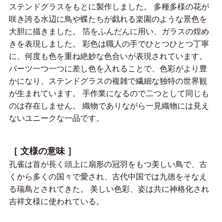
ステンドグラスをもとに製作しました。 多種多様の花が
咲き誇る水辺に鳥や蝶たちが戯れる楽園のような景色を
大胆に描きました。 箔をふんだんに用い、ガラスの煌め
きを表現しました。 彩色は職人の手でひとつひとつ丁寧
に、何度も色を重ね絶妙な色合いが表現されています。
パーツ一つ一つに差し色を入れることで、色彩がより豊
かになり、ステンドグラスの複雑で繊細な独特の世界観
が生まれています。 手作業になるので二つとして同じも
のは存在しません。 織物でありながら一見織物には見え
ないユニークな一品です。
［ 文様の意味 ］
孔雀は首が長く頭上に扇形の冠羽をもつ美しい鳥で、古
くから多くの国々で愛され、古代中国では九徳をそなえ
る瑞鳥とされてきた。 美しい色彩、姿は共に神格化され
吉祥文様に使われている。