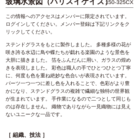
玻璃水景図（ハリスイケイズ）
150-325CX
この情報へのアクセスはメンバーに限定されています。
ログインしてください。メンバー登録は下記リンクをク
リックしてください。
ステンドグラスをもとに製作しました。 多種多様の花が
咲き誇る水辺に鳥や蝶たちが戯れる楽園のような景色を
大胆に描きました。 箔をふんだんに用い、ガラスの煌め
きを表現しました。 彩色は職人の手でひとつひとつ丁寧
に、何度も色を重ね絶妙な色合いが表現されています。
パーツ一つ一つに差し色を入れることで、色彩がより豊
かになり、ステンドグラスの複雑で繊細な独特の世界観
が生まれています。 手作業になるので二つとして同じも
のは存在しません。 織物でありながら一見織物には見え
ないユニークな一品です。
［ 組織、技法 ］