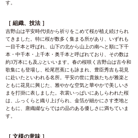
す。
［ 組織、技法 ］
吉野山は平安時代頃から祈りをこめて桜が植え続けられ
てきました。特に桜が数多く集まる所があり、いずれも
一目千本と呼ばれ、山下の北から山上の南へと順に下千
本・中千本・上千本・奥千本と呼ばれており、その数は
約3万本にも及ぶといいます。春の桜咲く吉野山は古今和
歌集にも登場し、松尾芭蕉にも詠まれ、豊臣秀吉も花見
に赴いたといわれる名所。平安の世に貴族たちが雅楽と
ともに花見に興じた、雅やかな空気と華やかで美しいさ
まを打掛に表しました。衣裳いっぱいにあしらわれた桜
は、ふっくらと織り上げられ、金箔が細かにさす杢地と
ともに、唐織綴ならではの品のある優しさに満ちていま
す。
［ 文様の意味 ］