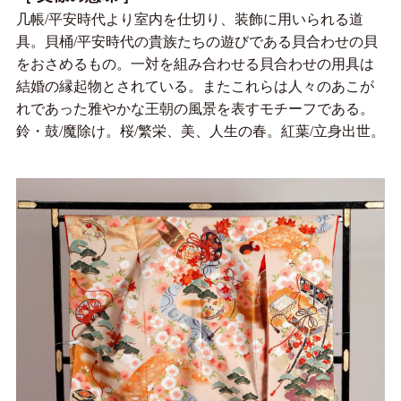
几帳/平安時代より室内を仕切り、装飾に用いられる道
具。貝桶/平安時代の貴族たちの遊びである貝合わせの貝
をおさめるもの。一対を組み合わせる貝合わせの用具は
結婚の縁起物とされている。またこれらは人々のあこが
れであった雅やかな王朝の風景を表すモチーフである。
鈴・鼓/魔除け。桜/繁栄、美、人生の春。紅葉/立身出世。