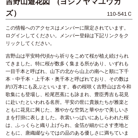
吉野山遊花図 (ヨシノヤマユウカ
ズ）
110-541Ｃ
この情報へのアクセスはメンバーに限定されています。
ログインしてください。メンバー登録は下記リンクをク
リックしてください。
吉野山は平安時代頃から祈りをこめて桜が植え続けられ
てきました。特に桜が数多く集まる所があり、いずれも
一目千本と呼ばれ、山下の北から山上の南へと順に下千
本・中千本・上千本・奥千本と呼ばれており、その数は
約3万本にも及ぶといいます。春の桜咲く吉野山は古今和
歌集にも登場し、松尾芭蕉にも詠まれ、豊臣秀吉も花見
に赴いたといわれる名所。平安の世に貴族たちが雅楽と
ともに花見に興じた、雅やかな空気と華やかで美しいさ
まを打掛に表しました。衣裳いっぱいにあしらわれた桜
は、ふっくらと織り上げられ、金箔が細かにさす杢地と
ともに、唐織綴ならではの品のある優しさに満ちていま