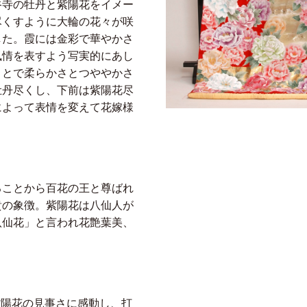
谷寺の牡丹と紫陽花をイメー
尽くすように大輪の花々が咲
した。霞には金彩で華やかさ
風情を表すよう写実的にあし
ことで柔らかさとつややかさ
牡丹尽くし、下前は紫陽花尽
によって表情を変えて花嫁様
ることから百花の王と尊ばれ
貴の象徴。紫陽花は八仙人が
八仙花」と言われ花艶葉美、
紫陽花の見事さに感動し、打