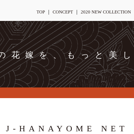
TOP
CONCEPT
2020 NEW COLLECTION
の花嫁を、もっと美
J-HANAYOME NET