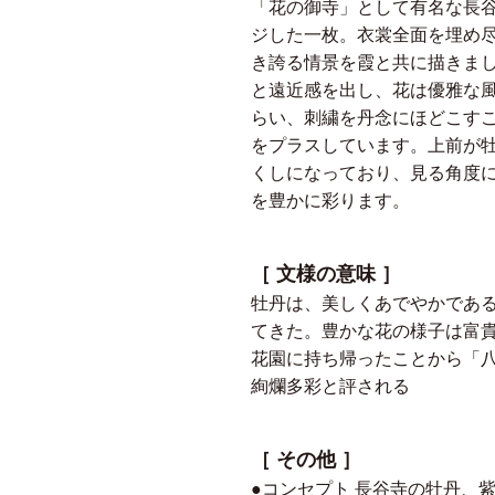
「花の御寺」として有名な長
ジした一枚。衣裳全面を埋め
き誇る情景を霞と共に描きま
と遠近感を出し、花は優雅な
らい、刺繍を丹念にほどこす
をプラスしています。上前が
くしになっており、見る角度
を豊かに彩ります。
［ 文様の意味 ］
牡丹は、美しくあでやかであ
てきた。豊かな花の様子は富
花園に持ち帰ったことから「
絢爛多彩と評される
［ その他 ］
●コンセプト 長谷寺の牡丹、