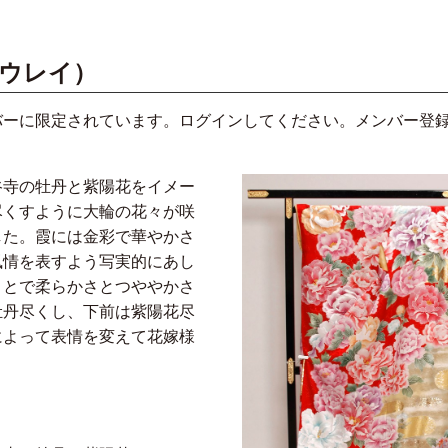
ウレイ）
バーに限定されています。ログインしてください。メンバー登
谷寺の牡丹と紫陽花をイメー
尽くすように大輪の花々が咲
した。霞には金彩で華やかさ
風情を表すよう写実的にあし
ことで柔らかさとつややかさ
牡丹尽くし、下前は紫陽花尽
によって表情を変えて花嫁様