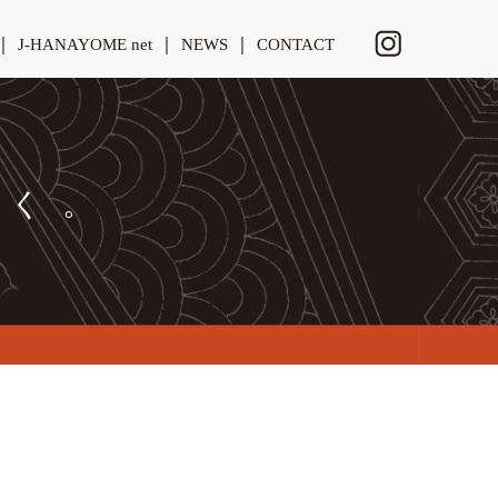
J-HANAYOME net
NEWS
CONTACT
しく。