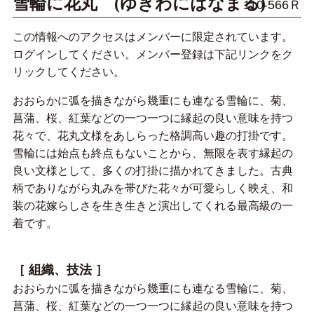
雪輪に花丸 (ゆきわにはなまる)
110-566Ｒ
この情報へのアクセスはメンバーに限定されています。
ログインしてください。メンバー登録は下記リンクをク
リックしてください。
おおらかに弧を描きながら幾重にも連なる雪輪に、菊、
菖蒲、桜、紅葉などの一つ一つに縁起の良い意味を持つ
花々で、花丸文様をあしらった格調高い趣の打掛です。
雪輪には始点も終点もないことから、無限を表す縁起の
良い文様として、多くの打掛に描かれてきました。古典
柄でありながら丸みを帯びた花々が可愛らしく映え、和
装の花嫁らしさを生き生きと演出してくれる最高級の一
着です。
［ 組織、技法 ］
おおらかに弧を描きながら幾重にも連なる雪輪に、菊、
菖蒲、桜、紅葉などの一つ一つに縁起の良い意味を持つ