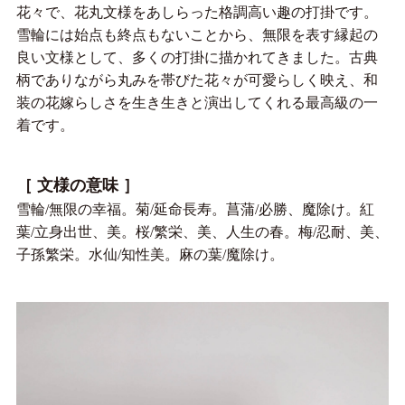
花々で、花丸文様をあしらった格調高い趣の打掛です。
雪輪には始点も終点もないことから、無限を表す縁起の
良い文様として、多くの打掛に描かれてきました。古典
柄でありながら丸みを帯びた花々が可愛らしく映え、和
装の花嫁らしさを生き生きと演出してくれる最高級の一
着です。
［ 文様の意味 ］
雪輪/無限の幸福。菊/延命長寿。菖蒲/必勝、魔除け。紅
葉/立身出世、美。桜/繁栄、美、人生の春。梅/忍耐、美、
子孫繁栄。水仙/知性美。麻の葉/魔除け。