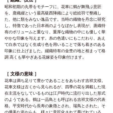
昭和初期の丸帯をモチーフに、花車に鶴が舞飛ぶ意匠
を、唐織綴という最高級西陣織により総絵羽で整織し
た、他に類をみない逸品です。当時の織物を丹念に研究
し、特徴であった日本画のようなぼかし表現が、唐織特
有のボリュームと重なり、重厚な織物の中にも優しく華
やかな印象を与えます。糸の色遣いにもこだわり、あえ
て白糸ではなく生成り色を用いることで落ち着きのある
印象に仕上げました。綴織特有の金杢の地と相まって格
調 高くも華やぎある花嫁姿を印象付けます。
［ 文様の意味 ］
花車は満ち足りて豊かであることをあらわす吉祥文様。
花車文様は古くから見られるが、四季の花を満載した現
在主流をなしているものは江戸時代に流行り出した形式
のようである。鶴は一品鳥とも呼ばれる吉祥文様の代表
格。平安時代から長寿の象徴とされ、瑞鳥とされた。そ
の優美な姿からも、様々に意匠化されて尊ばれている。