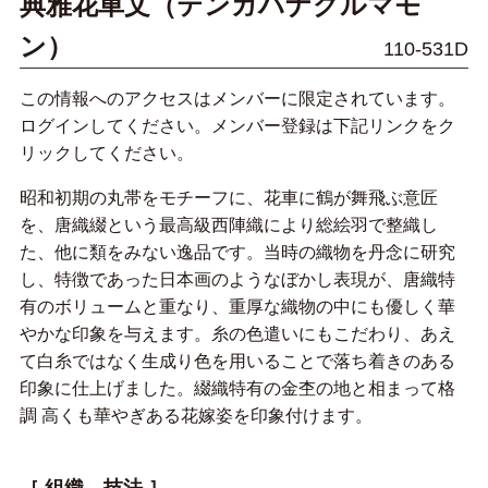
典雅花車文（テンガハナグルマモ
ン）
110-531D
この情報へのアクセスはメンバーに限定されています。
ログインしてください。メンバー登録は下記リンクをク
リックしてください。
昭和初期の丸帯をモチーフに、花車に鶴が舞飛ぶ意匠
を、唐織綴という最高級西陣織により総絵羽で整織し
た、他に類をみない逸品です。当時の織物を丹念に研究
し、特徴であった日本画のようなぼかし表現が、唐織特
有のボリュームと重なり、重厚な織物の中にも優しく華
やかな印象を与えます。糸の色遣いにもこだわり、あえ
て白糸ではなく生成り色を用いることで落ち着きのある
印象に仕上げました。綴織特有の金杢の地と相まって格
調 高くも華やぎある花嫁姿を印象付けます。
［ 組織、技法 ］