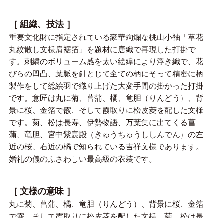
［ 組織、技法 ］
重要文化財に指定されている豪華絢爛な桃山小袖「草花
丸紋散し文様肩裾箔」を題材に唐織で再現した打掛で
す。刺繍のボリューム感を太い絵緯により浮き織で、花
びらの凹凸、葉脈を針とじで全ての柄にそって精密に柄
製作をして総絵羽で織り上げた大変手間の掛かった打掛
です。意匠は丸に菊、菖蒲、橘、竜胆（りんどう）、背
景に桜、金箔で霰、そして霞取りに松皮菱を配した文様
です。菊、松は長寿、伊勢物語、万葉集に出てくる菖
蒲、竜胆、宮中紫宸殿（きゅうちゅうししんでん）の左
近の桜、右近の橘で知られている吉祥文様であります。
婚礼の儀のふさわしい最高級の衣装です。
［ 文様の意味 ］
丸に菊、菖蒲、橘、竜胆（りんどう）、背景に桜、金箔
で霰、そして霞取りに松皮菱を配した文様。菊、松は長