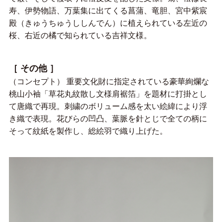
寿、伊勢物語、万葉集に出てくる菖蒲、竜胆、宮中紫宸
殿（きゅうちゅうししんでん）に植えられている左近の
桜、右近の橘で知られている吉祥文様。
［ その他 ］
（コンセプト） 重要文化財に指定されている豪華絢爛な
桃山小袖「草花丸紋散し文様肩裾箔」を題材に打掛とし
て唐織で再現。刺繍のボリューム感を太い絵緯により浮
き織で表現。花びらの凹凸、葉脈を針とじで全ての柄に
そって紋紙を製作し、総絵羽で織り上げた。