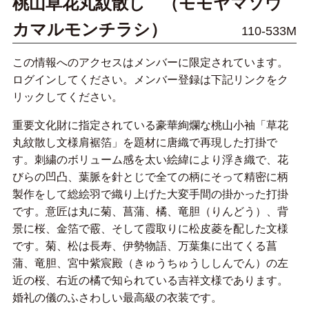
桃山草花丸紋散し （モモヤマソウ
カマルモンチラシ）
110-533M
この情報へのアクセスはメンバーに限定されています。
ログインしてください。メンバー登録は下記リンクをク
リックしてください。
重要文化財に指定されている豪華絢爛な桃山小袖「草花
丸紋散し文様肩裾箔」を題材に唐織で再現した打掛で
す。刺繍のボリューム感を太い絵緯により浮き織で、花
びらの凹凸、葉脈を針とじで全ての柄にそって精密に柄
製作をして総絵羽で織り上げた大変手間の掛かった打掛
です。意匠は丸に菊、菖蒲、橘、竜胆（りんどう）、背
景に桜、金箔で霰、そして霞取りに松皮菱を配した文様
です。菊、松は長寿、伊勢物語、万葉集に出てくる菖
蒲、竜胆、宮中紫宸殿（きゅうちゅうししんでん）の左
近の桜、右近の橘で知られている吉祥文様であります。
婚礼の儀のふさわしい最高級の衣装です。