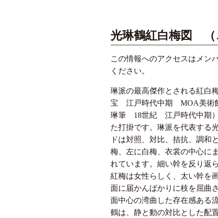
光琳鶴紅白梅図 
この情報へのアクセスはメン
ください。
琳派の最高傑作とされる紅白
宝 江戸時代中期 MOA美術
琳筆 18世紀 江戸時代中期
た打掛です。琳派を代表する
ドは対照、対比、拮抗、調和
梅、左に白梅、衣裳の中心に
れています。細い幹を反り返
紅梅は女性らしく、太い幹を
面に届かんばかりに枝を屈曲
面中心の湾曲した存在感ある
鶴は、静と動の対比とした配