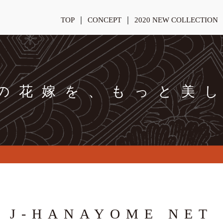
TOP
CONCEPT
2020 NEW COLLECTION
の花嫁を、もっと美
J-HANAYOME NET