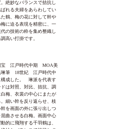
置。絶妙なバランスで拮抗し
結ばれる夫婦をあらわしてい
れた鶴、梅の花に対して幹や
の梅に迫る表現を精密に、一
現代の技術の粋を集め整織し
格調高い打掛です。
宝 江戸時代中期 MOA美
琳筆 18世紀 江戸時代中
に構成した。 琳派を代表す
ードは対照、対比、拮抗、調
に白梅、衣裳の中心にまたが
る。細い幹を反り返らせ、枝
い幹を画面の外に張り出しつ
を屈曲させる白梅。画面中心
躍動的に飛翔する千羽鶴は、