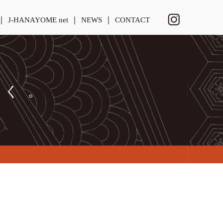
J-HANAYOME net
NEWS
CONTACT
しく。