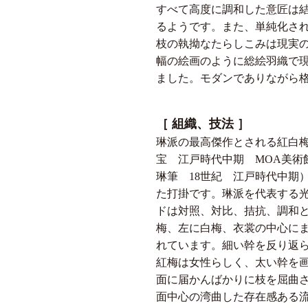
すべて高度に調和した意匠は
るようです。また、単純化さ
枝の執拗なたらしこみは現実
幅の絵画のように総絵羽織で
ました。モダンでありながら
［ 組織、技法 ］
琳派の最高傑作とされる紅白
宝 江戸時代中期 MOA美術
琳筆 18世紀 江戸時代中期
た打掛です。琳派を代表する
ドは対照、対比、拮抗、調和
梅、左に白梅、衣裳の中心に
れています。細い幹を反り返
紅梅は女性らしく、太い幹を
面に届かんばかりに枝を屈曲
面中心の湾曲した存在感ある