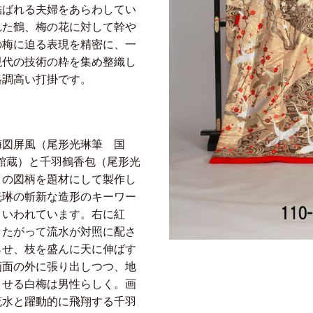
結ばれる夫婦をあらわしてい
れた鶴、梅の花に対して幹や
の梅に迫る表現を精密に、一
現代の技術の粋を集め整織し
格調高い打掛です。
梅図屏風（尾形光琳筆 国
館蔵）と千羽鶴香包（尾形光
）の図柄を題材にして製作し
光琳の斬新な造形のキーワー
といわれています。右に紅
またがって流水が対照に配さ
らせ、枝を盛んに天に伸ばす
画面の外に張り出しつつ、地
させる白梅は男性らしく。画
流水と躍動的に飛翔する千羽