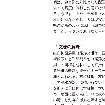
鶴は、静と動の対比とした配
すべて高度に調和した意匠は
るようです。また、単純化さ
枝の執拗なたらしこみは現実
幅の絵画のように総絵羽織で
ました。モダンでありながら
［ 文様の意味 ］
紅白梅図屏風（尾形光琳筆 国
術館蔵）と千羽鶴香包（尾形光
期）の図柄を題材にして打掛
る光琳の斬新な造形のキーワ
和といわれる。右に紅梅、左
って流水が対照に描かれてい
を盛んに天に伸ばす紅梅、太
つ、地面に届かんばかりに枝
の湾曲した存在感ある流水と