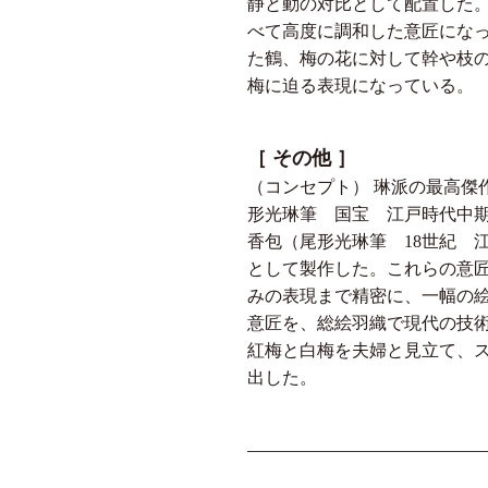
静と動の対比として配置した
べて高度に調和した意匠にな
た鶴、梅の花に対して幹や枝
梅に迫る表現になっている。
［ その他 ］
（コンセプト） 琳派の最高傑
形光琳筆 国宝 江戸時代中期
香包（尾形光琳筆 18世紀 
として製作した。これらの意
みの表現まで精密に、一幅の
意匠を、総絵羽織で現代の技
紅梅と白梅を夫婦と見立て、
出した。