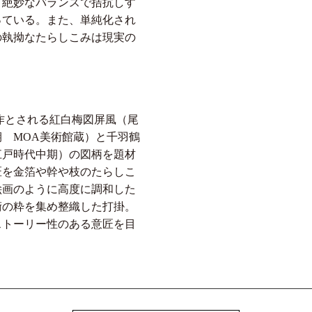
。絶妙なバランスで拮抗しす
っている。また、単純化され
の執拗なたらしこみは現実の
作とされる紅白梅図屏風（尾
 MOA美術館蔵）と千羽鶴
江戸時代中期）の図柄を題材
匠を金箔や幹や枝のたらしこ
絵画のように高度に調和した
術の粋を集め整織した打掛。
ストーリー性のある意匠を目