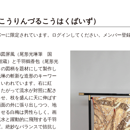
（こうりんづるこうはくばいず）
バーに限定されています。ログインしてください。メンバー登
梅図屏風（尾形光琳筆 国
館蔵）と千羽鶴香包（尾形光
）の図柄を題材にして製作し
光琳の斬新な造形のキーワー
といわれています。右に紅
またがって流水が対照に配さ
らせ、枝を盛んに天に伸ばす
画面の外に張り出しつつ、地
させる白梅は男性らしく。画
流水と躍動的に飛翔する千羽
置。絶妙なバランスで拮抗し